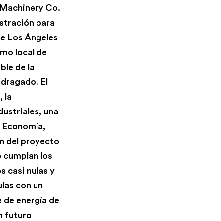
S Machinery Co.
tración para
de Los Ángeles
mo local de
ble de la
 dragado. El
 la
ustriales, una
e Economía,
ón del proyecto
e cumplan los
s casi nulas y
ulas con un
e de energía de
n futuro