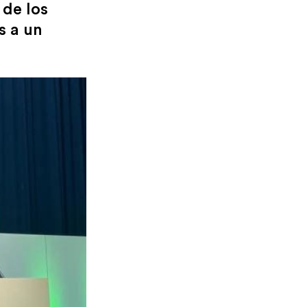
 de los
s a un