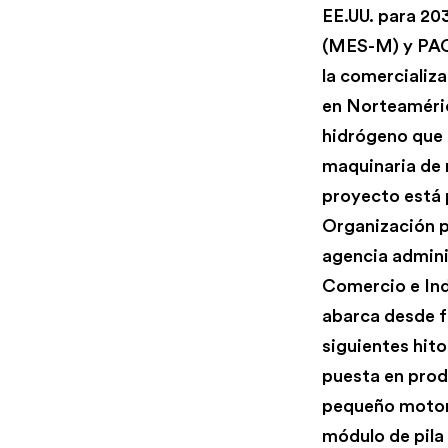
EE.UU. para 20
(MES-M) y PAC
la comercializ
en Norteaméric
hidrógeno que t
maquinaria de 
proyecto está 
Organización p
agencia admini
Comercio e Ind
abarca desde f
siguientes hito
puesta en produ
pequeño motor 
módulo de pila