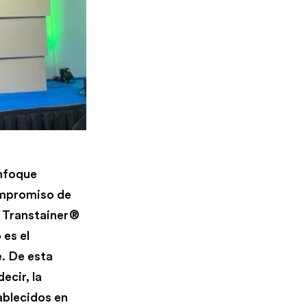
enfoque
ompromiso de
G Transtainer®
es el
e. De esta
ecir, la
ablecidos en