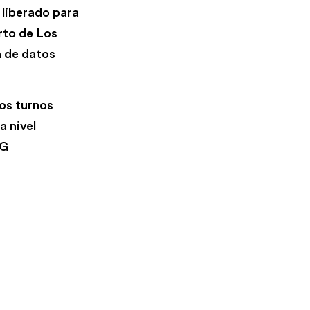
 liberado para
rto de Los
n de datos
dos turnos
a nivel
TG