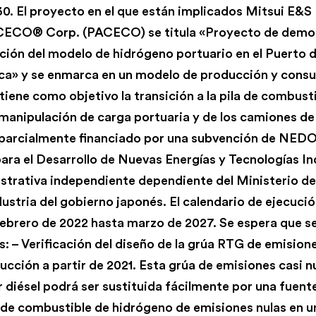
30. El proyecto en el que están implicados Mitsui E&
ECO® Corp. (PACECO) se titula «Proyecto de demos
ación del modelo de hidrógeno portuario en el Puerto 
a» y se enmarca en un modelo de producción y consu
iene como objetivo la transición a la pila de combusti
manipulación de carga portuaria y de los camiones de
parcialmente financiado por una subvención de NEDO,
ara el Desarrollo de Nuevas Energías y Tecnologías Ind
strativa independiente dependiente del Ministerio d
ustria del gobierno japonés. El calendario de ejecuci
ebrero de 2022 hasta marzo de 2027. Se espera que s
s: – Verificación del diseño de la grúa RTG de emisione
cción a partir de 2021. Esta grúa de emisiones casi n
diésel podrá ser sustituida fácilmente por una fuent
 de combustible de hidrógeno de emisiones nulas en u