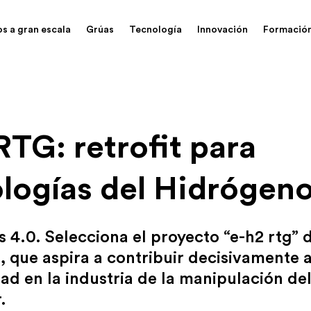
os a gran escala
Grúas
Tecnología
Innovación
Formació
RTG: retrofit para
logías del Hidrógen
 4.0. Selecciona el proyecto “e-h2 rtg”
que aspira a contribuir decisivamente a
dad en la industria de la manipulación de
.