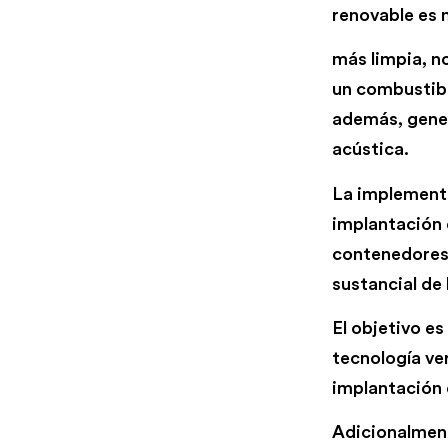
renovable es 
más limpia, n
un combustibl
además, gener
acústica.
La implementa
implantación 
contenedores.
sustancial de
El objetivo e
tecnología ver
implantación 
Adicionalmente