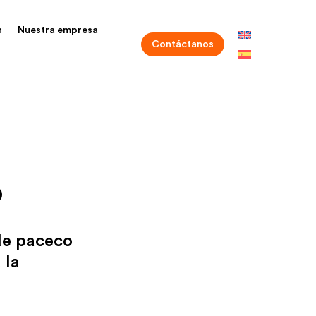
n
Nuestra empresa
Contáctanos
o
 de paceco
 la
l