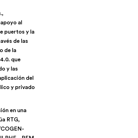
.,
 apoyo al
e puertos y la
ravés de las
o de la
4.0. que
o y las
aplicación del
lico y privado
ión en una
rúa RTG,
(HYCOGEN-
e ULPHE – PEM