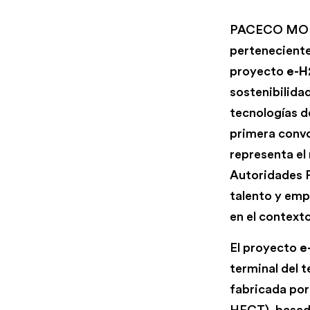
PACECO MOMEN
perteneciente
proyecto
e-H
sostenibilidad
tecnologías d
primera convo
representa el
Autoridades Po
talento y emp
en el contexto
El proyecto
e
terminal del 
fabricada po
HFCT), basado