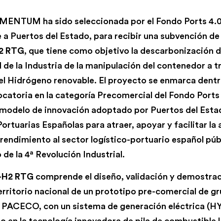
TUM ha sido seleccionada por el Fondo Ports 4.0
 a Puertos del Estado, para recibir una subvención de
2 RTG
, que tiene como objetivo la descarbonización d
 de la Industria de la manipulación del contenedor a t
el Hidrógeno renovable. El proyecto se enmarca dentr
catoria en la categoría Precomercial del Fondo Ports 
 modelo de innovación adoptado por Puertos del Estad
rtuarias Españolas para atraer, apoyar y facilitar la 
rendimiento al sector logístico-portuario español púb
 de la 4ª Revolución Industrial.
-H2 RTG
comprende el diseño, validación y demostrac
territorio nacional de un prototipo pre-comercial de g
r PACECO, con un sistema de generación eléctrica 
 en la tecnología innovadora de pila de combustibl