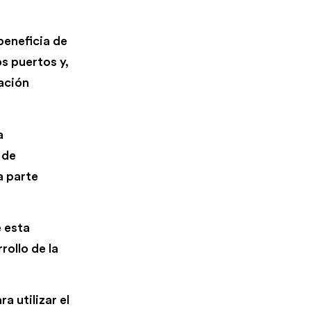
beneficia de
s puertos y,
ación
a
 de
a parte
e esta
rollo de la
a utilizar el