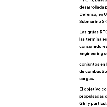
desarrollada 
Defensa, en 
Submarino S-
Las grúas RTG
las terminal
consumidore
Engineering s
conjuntos en I
de combustibl
cargas.
El objetivo c
propulsadas d
GEI y partícu