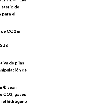
isterio de
 para el
s de CO2 en
ASUB
tiva de pilas
anipulación de
ner® sean
de CO2, gases
n el hidrógeno